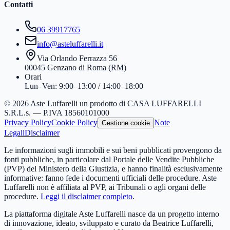
Contatti
06 39917765
info@asteluffarelli.it
Via Orlando Ferrazza 56
00045 Genzano di Roma (RM)
Orari
Lun–Ven: 9:00–13:00 / 14:00–18:00
© 2026 Aste Luffarelli un prodotto di CASA LUFFARELLI
S.R.L.s. — P.IVA 18560101000
Privacy Policy
Cookie Policy
Note
Gestione cookie
Legali
Disclaimer
Le informazioni sugli immobili e sui beni pubblicati provengono da
fonti pubbliche, in particolare dal Portale delle Vendite Pubbliche
(PVP) del Ministero della Giustizia, e hanno finalità esclusivamente
informative: fanno fede i documenti ufficiali delle procedure. Aste
Luffarelli non è affiliata al PVP, ai Tribunali o agli organi delle
procedure.
Leggi il disclaimer completo
.
La piattaforma digitale Aste Luffarelli nasce da un progetto interno
di innovazione, ideato, sviluppato e curato da Beatrice Luffarelli,