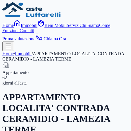
Home
Immobili
Beni Mobili
Servizi
Chi Siamo
Come
Funziona
Contatti
Prima valutazione
Chiama Ora
Home
/
Immobili
/
APPARTAMENTO LOCALITA' CONTRADA
CERAMIDIO - LAMEZIA TERME
Appartamento
62
giorni
all'asta
APPARTAMENTO
LOCALITA' CONTRADA
CERAMIDIO - LAMEZIA
TERME