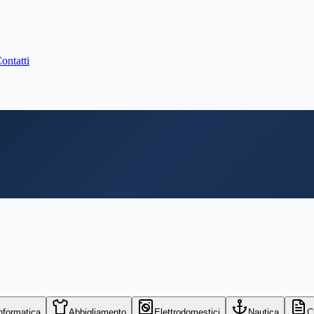
ontatti
nformatica
Abbigliamento
Elettrodomestici
Nautica
C