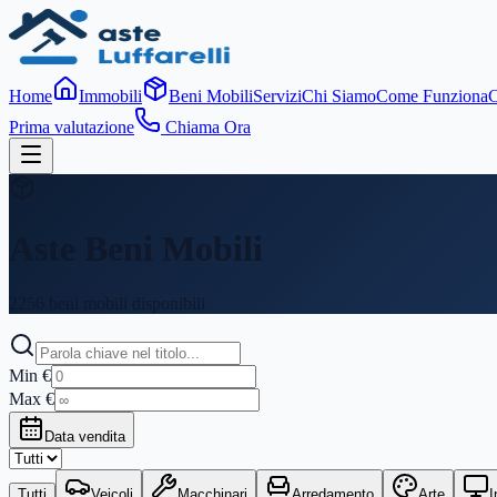
Home
Immobili
Beni Mobili
Servizi
Chi Siamo
Come Funziona
C
Prima valutazione
Chiama Ora
Aste Beni Mobili
2256
beni mobili disponibili
Min €
Max €
Data vendita
Tutti
Veicoli
Macchinari
Arredamento
Arte
I