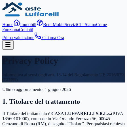
Home
Immobili
Beni Mobili
Servizi
Chi Siamo
Come
Funziona
Contatti
Prima valutazione
Chiama Ora
Privacy Policy
Informativa ai sensi degli artt. 13-14 del Regolamento UE 2016/679
(GDPR)
Ultimo aggiornamento: 1 giugno 2026
1. Titolare del trattamento
Il Titolare del trattamento è
CASA LUFFARELLI S.R.L.s.
(P.IVA
18560101000), con sede in Via Orlando Ferrazza 56, 00045
Genzano di Roma (RM), di seguito "Titolare". Per qualsiasi richiesta