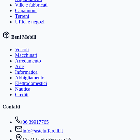
Ville e fabbricati
Capannoni
Terreni
Uffici e negozi
Beni Mobili
Veicoli
Macchinari
Arredamento
Arte
Informatica
Abbigliamento
Elettrodomestici
Nautica
Crediti
Contatti
06 39917765
info@asteluffarelli.it
Via Orlando Ferrazza 56