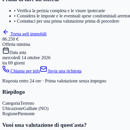
• Verifica la perizia completa e le visure ipotecarie
• Considera le imposte e le eventuali spese condominiali arretra
• Contattaci per una prima valutazione prima di procedere
Torna agli immobili
86.250 €
Offerta minima
Data asta
mercoledì 14 ottobre 2026
tra
69 giorni
Chiama per info
Invia una richiesta
Risposta entro 24 ore · Prima valutazione senza impegno
Riepilogo
Categoria
Terreno
Ubicazione
Galliate (NO)
Regione
Piemonte
Vuoi una valutazione di quest'asta?