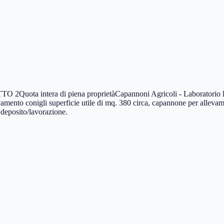
 intera di piena proprietàCapannoni Agricoli - Laboratorio lavorazi
mento conigli superficie utile di mq. 380 circa, capannone per allevame
li deposito/lavorazione.