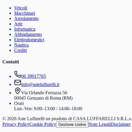
Veicoli
Macchinari
Arredamento
Arte
Informatica
Abbigliamento
Elettrodomestici
Nautica
Crediti
Contatti
06 39917765
info@asteluffarelli.it
Via Orlando Ferrazza 56
00045 Genzano di Roma (RM)
Orari
Lun–Ven: 9:00–13:00 / 14:00–18:00
© 2026 Aste Luffarelli un prodotto di CASA LUFFARELLI S.R.L.
Privacy Policy
Cookie Policy
Note Legali
Disclaimer
Gestione cookie