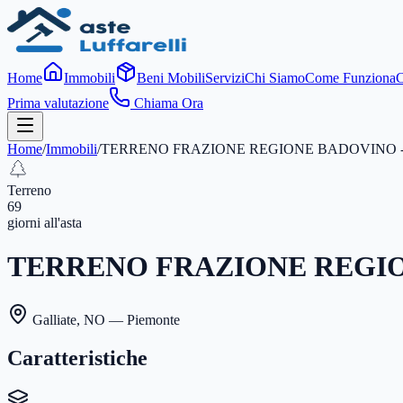
Home
Immobili
Beni Mobili
Servizi
Chi Siamo
Come Funziona
C
Prima valutazione
Chiama Ora
Home
/
Immobili
/
TERRENO FRAZIONE REGIONE BADOVINO -
Terreno
69
giorni
all'asta
TERRENO FRAZIONE REGIO
Galliate
,
NO
— Piemonte
Caratteristiche