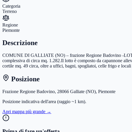
Categoria
Terreno
Regione
Piemonte
Descrizione
COMUNE DI GALLIATE (NO) – frazione Regione Badovino -LOTTO 2Quota
complessiva di circa mq. 1.282.Il lotto è composto da capannone alleva
cortile mq. 49 circa, oltre a uffici, bagni, spogliatoi, celle frigo e loca
Posizione
Frazione Regione Badovino, 28066 Galliate (NO), Piemonte
Posizione indicativa dell'area
(raggio ~1 km)
.
Apri mappa più grande →
Prima di fare un'offerta