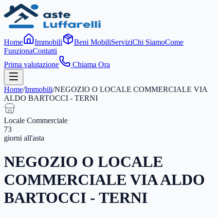
Home
Immobili
Beni Mobili
Servizi
Chi Siamo
Come
Funziona
Contatti
Prima valutazione
Chiama Ora
Home
/
Immobili
/
NEGOZIO O LOCALE COMMERCIALE VIA
ALDO BARTOCCI - TERNI
Locale Commerciale
73
giorni
all'asta
NEGOZIO O LOCALE
COMMERCIALE VIA ALDO
BARTOCCI - TERNI