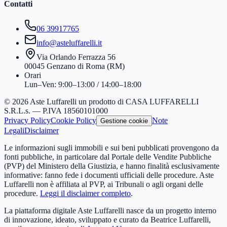
Contatti
06 39917765
info@asteluffarelli.it
Via Orlando Ferrazza 56
00045 Genzano di Roma (RM)
Orari
Lun–Ven: 9:00–13:00 / 14:00–18:00
© 2026 Aste Luffarelli un prodotto di CASA LUFFARELLI
S.R.L.s. — P.IVA 18560101000
Privacy Policy
Cookie Policy
Note
Gestione cookie
Legali
Disclaimer
Le informazioni sugli immobili e sui beni pubblicati provengono da
fonti pubbliche, in particolare dal Portale delle Vendite Pubbliche
(PVP) del Ministero della Giustizia, e hanno finalità esclusivamente
informative: fanno fede i documenti ufficiali delle procedure. Aste
Luffarelli non è affiliata al PVP, ai Tribunali o agli organi delle
procedure.
Leggi il disclaimer completo
.
La piattaforma digitale Aste Luffarelli nasce da un progetto interno
di innovazione, ideato, sviluppato e curato da Beatrice Luffarelli,