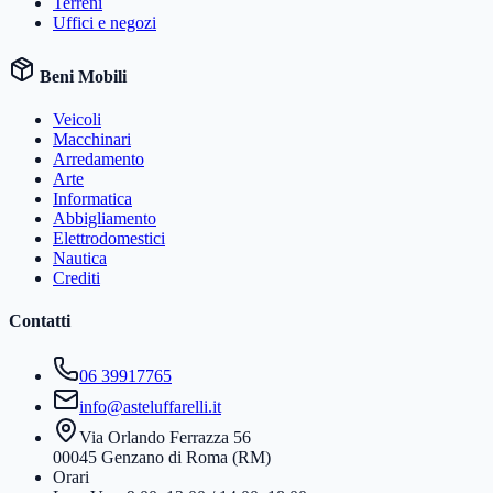
Terreni
Uffici e negozi
Beni Mobili
Veicoli
Macchinari
Arredamento
Arte
Informatica
Abbigliamento
Elettrodomestici
Nautica
Crediti
Contatti
06 39917765
info@asteluffarelli.it
Via Orlando Ferrazza 56
00045 Genzano di Roma (RM)
Orari