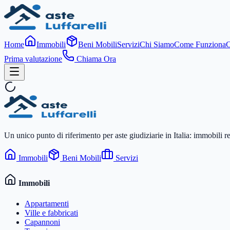
Home
Immobili
Beni Mobili
Servizi
Chi Siamo
Come Funziona
C
Prima valutazione
Chiama Ora
Un unico punto di riferimento per aste giudiziarie in Italia: immobili r
Immobili
Beni Mobili
Servizi
Immobili
Appartamenti
Ville e fabbricati
Capannoni