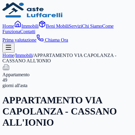
Home
Immobili
Beni Mobili
Servizi
Chi Siamo
Come
Funziona
Contatti
Prima valutazione
Chiama Ora
Home
/
Immobili
/
APPARTAMENTO VIA CAPOLANZA -
CASSANO ALL'IONIO
Appartamento
49
giorni
all'asta
APPARTAMENTO VIA
CAPOLANZA - CASSANO
ALL'IONIO