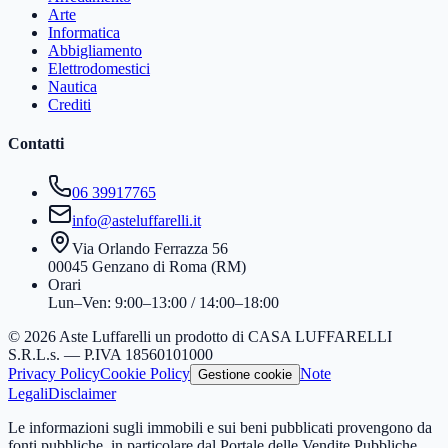
Arte
Informatica
Abbigliamento
Elettrodomestici
Nautica
Crediti
Contatti
06 39917765
info@asteluffarelli.it
Via Orlando Ferrazza 56
00045 Genzano di Roma (RM)
Orari
Lun–Ven: 9:00–13:00 / 14:00–18:00
© 2026 Aste Luffarelli un prodotto di CASA LUFFARELLI
S.R.L.s. — P.IVA 18560101000
Privacy Policy
Cookie Policy
Note
Gestione cookie
Legali
Disclaimer
Le informazioni sugli immobili e sui beni pubblicati provengono da
fonti pubbliche, in particolare dal Portale delle Vendite Pubbliche