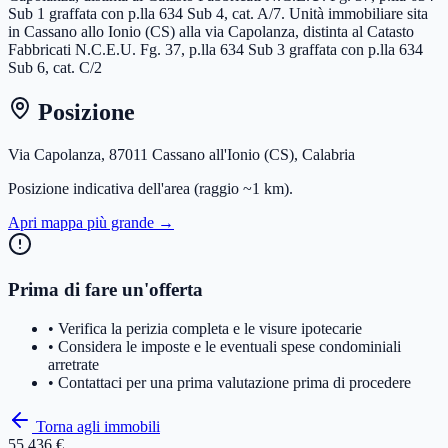
Sub 1 graffata con p.lla 634 Sub 4, cat. A/7. Unità immobiliare sita
in Cassano allo Ionio (CS) alla via Capolanza, distinta al Catasto
Fabbricati N.C.E.U. Fg. 37, p.lla 634 Sub 3 graffata con p.lla 634
Sub 6, cat. C/2
Posizione
Via Capolanza, 87011 Cassano all'Ionio (CS), Calabria
Posizione indicativa dell'area
(raggio ~1 km)
.
Apri mappa più grande →
Prima di fare un'offerta
• Verifica la perizia completa e le visure ipotecarie
• Considera le imposte e le eventuali spese condominiali
arretrate
• Contattaci per una prima valutazione prima di procedere
Torna agli immobili
55.436 €