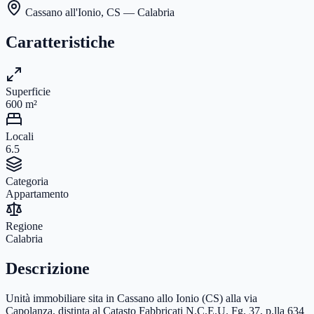
Cassano all'Ionio
,
CS
— Calabria
Caratteristiche
Superficie
600
m²
Locali
6.5
Categoria
Appartamento
Regione
Calabria
Descrizione
Unità immobiliare sita in Cassano allo Ionio (CS) alla via
Capolanza, distinta al Catasto Fabbricati N.C.E.U. Fg. 37, p.lla 634