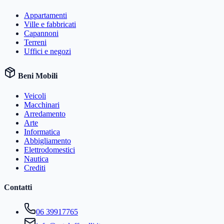
Appartamenti
Ville e fabbricati
Capannoni
Terreni
Uffici e negozi
Beni Mobili
Veicoli
Macchinari
Arredamento
Arte
Informatica
Abbigliamento
Elettrodomestici
Nautica
Crediti
Contatti
06 39917765