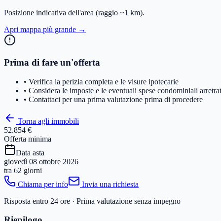
Posizione indicativa dell'area
(raggio ~1 km)
.
Apri mappa più grande →
Prima di fare un'offerta
• Verifica la perizia completa e le visure ipotecarie
• Considera le imposte e le eventuali spese condominiali arretra
• Contattaci per una prima valutazione prima di procedere
Torna agli immobili
52.854 €
Offerta minima
Data asta
giovedì 08 ottobre 2026
tra
62 giorni
Chiama per info
Invia una richiesta
Risposta entro 24 ore · Prima valutazione senza impegno
Riepilogo