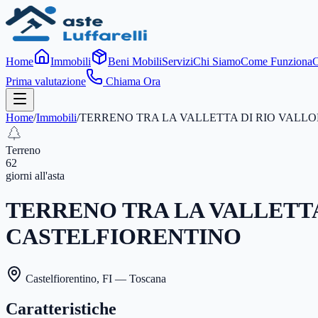
Home
Immobili
Beni Mobili
Servizi
Chi Siamo
Come Funziona
C
Prima valutazione
Chiama Ora
Home
/
Immobili
/
TERRENO TRA LA VALLETTA DI RIO VALLO
Terreno
62
giorni
all'asta
TERRENO TRA LA VALLETTA
CASTELFIORENTINO
Castelfiorentino
,
FI
— Toscana
Caratteristiche