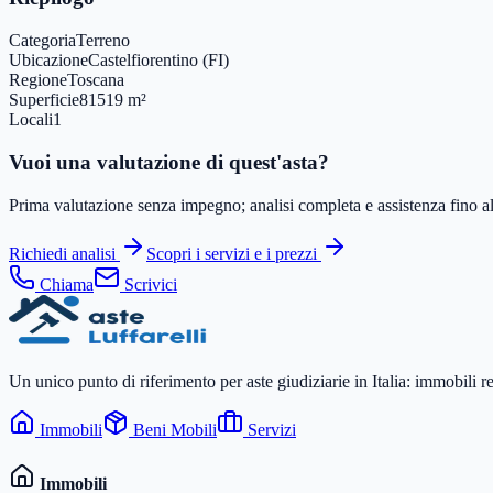
Categoria
Terreno
Ubicazione
Castelfiorentino (FI)
Regione
Toscana
Superficie
81519 m²
Locali
1
Vuoi una valutazione di quest'asta?
Prima valutazione senza impegno; analisi completa e assistenza fino all
Richiedi analisi
Scopri i servizi e i prezzi
Chiama
Scrivici
Un unico punto di riferimento per aste giudiziarie in Italia: immobili r
Immobili
Beni Mobili
Servizi
Immobili