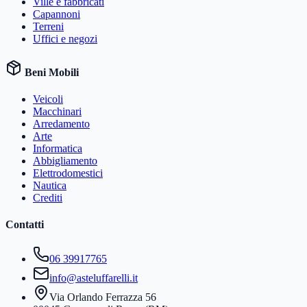
Ville e fabbricati
Capannoni
Terreni
Uffici e negozi
Beni Mobili
Veicoli
Macchinari
Arredamento
Arte
Informatica
Abbigliamento
Elettrodomestici
Nautica
Crediti
Contatti
06 39917765
info@asteluffarelli.it
Via Orlando Ferrazza 56