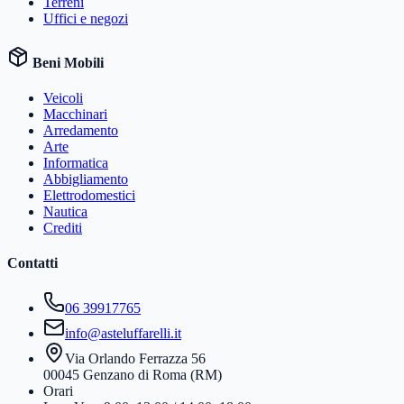
Terreni
Uffici e negozi
Beni Mobili
Veicoli
Macchinari
Arredamento
Arte
Informatica
Abbigliamento
Elettrodomestici
Nautica
Crediti
Contatti
06 39917765
info@asteluffarelli.it
Via Orlando Ferrazza 56
00045 Genzano di Roma (RM)
Orari