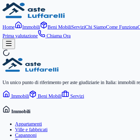
Home
Immobili
Beni Mobili
Servizi
Chi Siamo
Come Funziona
C
Prima valutazione
Chiama Ora
Un unico punto di riferimento per aste giudiziarie in Italia: immobili r
Immobili
Beni Mobili
Servizi
Immobili
Appartamenti
Ville e fabbricati
Capannoni