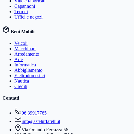
Ville e fabbricati
Capannoni
Terreni
Uffici e negozi
Beni Mobili
Veicoli
Macchinari
Arredamento
Arte
Informatica
Abbigliamento
Elettrodomestici
Nautica
Crediti
Contatti
06 39917765
info@asteluffarelli.it
Via Orlando Ferrazza 56