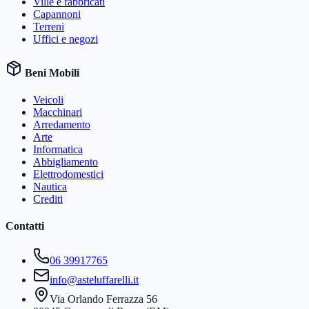
Ville e fabbricati
Capannoni
Terreni
Uffici e negozi
Beni Mobili
Veicoli
Macchinari
Arredamento
Arte
Informatica
Abbigliamento
Elettrodomestici
Nautica
Crediti
Contatti
06 39917765
info@asteluffarelli.it
Via Orlando Ferrazza 56