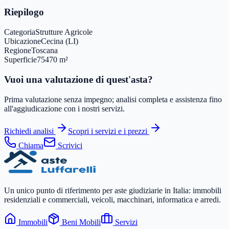
Riepilogo
Categoria
Strutture Agricole
Ubicazione
Cecina (LI)
Regione
Toscana
Superficie
75470 m²
Vuoi una valutazione di quest'asta?
Prima valutazione senza impegno; analisi completa e assistenza fino
all'aggiudicazione con i nostri servizi.
Richiedi analisi
Scopri i servizi e i prezzi
Chiama
Scrivici
Un unico punto di riferimento per aste giudiziarie in Italia: immobili
residenziali e commerciali, veicoli, macchinari, informatica e arredi.
Immobili
Beni Mobili
Servizi