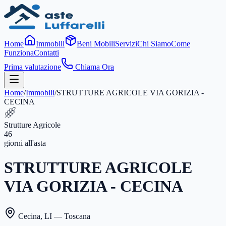
Home
Immobili
Beni Mobili
Servizi
Chi Siamo
Come
Funziona
Contatti
Prima valutazione
Chiama Ora
Home
/
Immobili
/
STRUTTURE AGRICOLE VIA GORIZIA -
CECINA
Strutture Agricole
46
giorni
all'asta
STRUTTURE AGRICOLE
VIA GORIZIA - CECINA
Cecina
,
LI
— Toscana