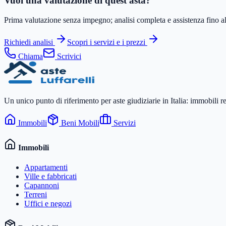
Vuoi una valutazione di quest'asta?
Prima valutazione senza impegno; analisi completa e assistenza fino all
Richiedi analisi
Scopri i servizi e i prezzi
Chiama
Scrivici
Un unico punto di riferimento per aste giudiziarie in Italia: immobili r
Immobili
Beni Mobili
Servizi
Immobili
Appartamenti
Ville e fabbricati
Capannoni
Terreni
Uffici e negozi