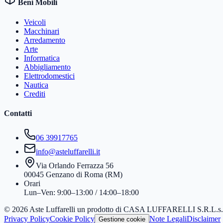
Beni Mobili
Veicoli
Macchinari
Arredamento
Arte
Informatica
Abbigliamento
Elettrodomestici
Nautica
Crediti
Contatti
06 39917765
info@asteluffarelli.it
Via Orlando Ferrazza 56
00045 Genzano di Roma (RM)
Orari
Lun–Ven: 9:00–13:00 / 14:00–18:00
© 2026 Aste Luffarelli un prodotto di CASA LUFFARELLI S.R.L.
Privacy Policy
Cookie Policy
Note Legali
Disclaimer
Gestione cookie