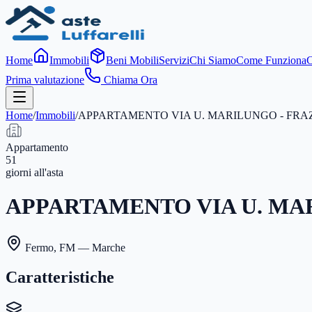
Home
Immobili
Beni Mobili
Servizi
Chi Siamo
Come Funziona
C
Prima valutazione
Chiama Ora
Home
/
Immobili
/
APPARTAMENTO VIA U. MARILUNGO - FRA
Appartamento
51
giorni
all'asta
APPARTAMENTO VIA U. MA
Fermo
,
FM
— Marche
Caratteristiche