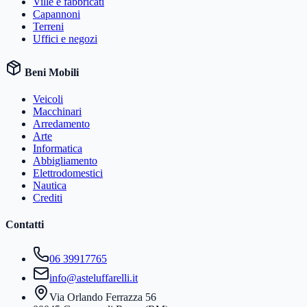
Ville e fabbricati
Capannoni
Terreni
Uffici e negozi
Beni Mobili
Veicoli
Macchinari
Arredamento
Arte
Informatica
Abbigliamento
Elettrodomestici
Nautica
Crediti
Contatti
06 39917765
info@asteluffarelli.it
Via Orlando Ferrazza 56