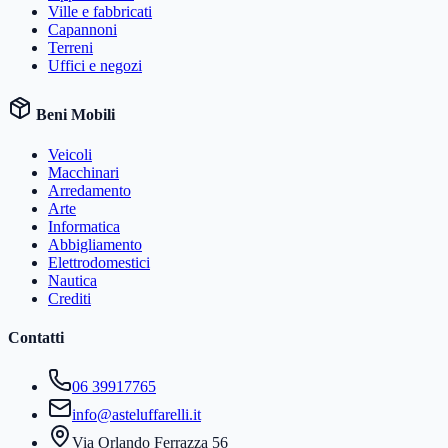
Ville e fabbricati
Capannoni
Terreni
Uffici e negozi
Beni Mobili
Veicoli
Macchinari
Arredamento
Arte
Informatica
Abbigliamento
Elettrodomestici
Nautica
Crediti
Contatti
06 39917765
info@asteluffarelli.it
Via Orlando Ferrazza 56