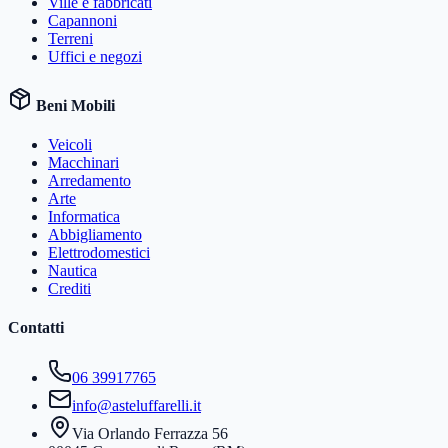
Ville e fabbricati
Capannoni
Terreni
Uffici e negozi
Beni Mobili
Veicoli
Macchinari
Arredamento
Arte
Informatica
Abbigliamento
Elettrodomestici
Nautica
Crediti
Contatti
06 39917765
info@asteluffarelli.it
Via Orlando Ferrazza 56