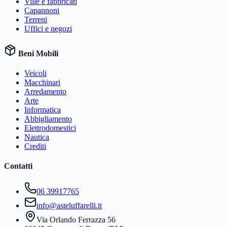
Ville e fabbricati
Capannoni
Terreni
Uffici e negozi
Beni Mobili
Veicoli
Macchinari
Arredamento
Arte
Informatica
Abbigliamento
Elettrodomestici
Nautica
Crediti
Contatti
06 39917765
info@asteluffarelli.it
Via Orlando Ferrazza 56