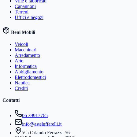
Ville e fabbricati
Capannoni
Terreni
Uffici e negozi
Beni Mobili
Veicoli
Macchinari
Arredamento
Arte
Informatica
Abbigliamento
Elettrodomestici
Nautica
Crediti
Contatti
06 39917765
info@asteluffarelli.it
Via Orlando Ferrazza 56