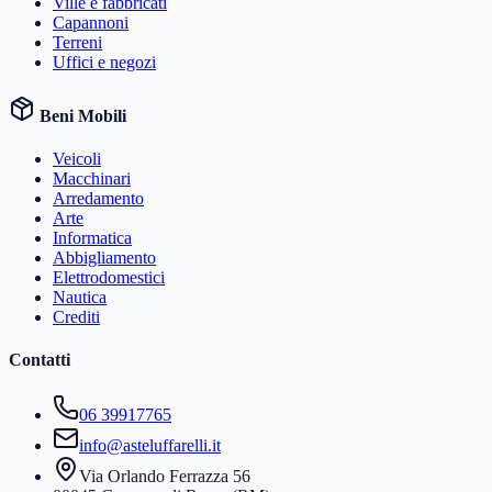
Ville e fabbricati
Capannoni
Terreni
Uffici e negozi
Beni Mobili
Veicoli
Macchinari
Arredamento
Arte
Informatica
Abbigliamento
Elettrodomestici
Nautica
Crediti
Contatti
06 39917765
info@asteluffarelli.it
Via Orlando Ferrazza 56