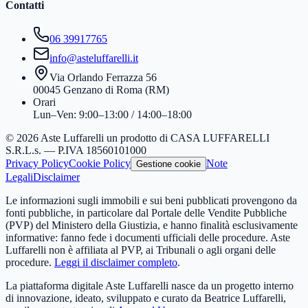
Contatti
06 39917765
info@asteluffarelli.it
Via Orlando Ferrazza 56
00045 Genzano di Roma (RM)
Orari
Lun–Ven: 9:00–13:00 / 14:00–18:00
© 2026 Aste Luffarelli un prodotto di CASA LUFFARELLI
S.R.L.s. — P.IVA 18560101000
Privacy Policy
Cookie Policy
Note
Gestione cookie
Legali
Disclaimer
Le informazioni sugli immobili e sui beni pubblicati provengono da
fonti pubbliche, in particolare dal Portale delle Vendite Pubbliche
(PVP) del Ministero della Giustizia, e hanno finalità esclusivamente
informative: fanno fede i documenti ufficiali delle procedure. Aste
Luffarelli non è affiliata al PVP, ai Tribunali o agli organi delle
procedure.
Leggi il disclaimer completo
.
La piattaforma digitale Aste Luffarelli nasce da un progetto interno
di innovazione, ideato, sviluppato e curato da Beatrice Luffarelli,