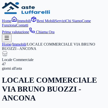
Home
Immobili
Beni Mobili
Servizi
Chi Siamo
Come
Funziona
Contatti
Prima valutazione
Chiama Ora
Home
/
Immobili
/
LOCALE COMMERCIALE VIA BRUNO
BUOZZI - ANCONA
Locale Commerciale
47
giorni
all'asta
LOCALE COMMERCIALE
VIA BRUNO BUOZZI -
ANCONA