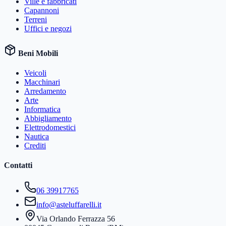
Ville e fabbricati
Capannoni
Terreni
Uffici e negozi
Beni Mobili
Veicoli
Macchinari
Arredamento
Arte
Informatica
Abbigliamento
Elettrodomestici
Nautica
Crediti
Contatti
06 39917765
info@asteluffarelli.it
Via Orlando Ferrazza 56