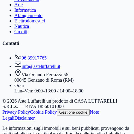
Arte
Informatica
Abbigliamento
Elettrodomestici
Nautica
Crediti
Contatti
06 39917765
info@asteluffarelli.it
Via Orlando Ferrazza 56
00045 Genzano di Roma (RM)
Orari
Lun–Ven: 9:00–13:00 / 14:00–18:00
© 2026 Aste Luffarelli un prodotto di CASA LUFFARELLI
S.R.L.s. — P.IVA 18560101000
Privacy Policy
Cookie Policy
Note
Gestione cookie
Legali
Disclaimer
Le informazioni sugli immobili e sui beni pubblicati provengono da
fonti pubbliche, in particolare dal Portale delle Vendite Pubbliche