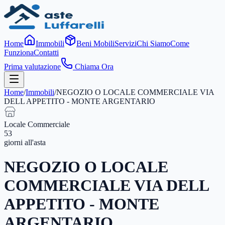
Home
Immobili
Beni Mobili
Servizi
Chi Siamo
Come
Funziona
Contatti
Prima valutazione
Chiama Ora
Home
/
Immobili
/
NEGOZIO O LOCALE COMMERCIALE VIA
DELL APPETITO - MONTE ARGENTARIO
Locale Commerciale
53
giorni
all'asta
NEGOZIO O LOCALE
COMMERCIALE VIA DELL
APPETITO - MONTE
ARGENTARIO