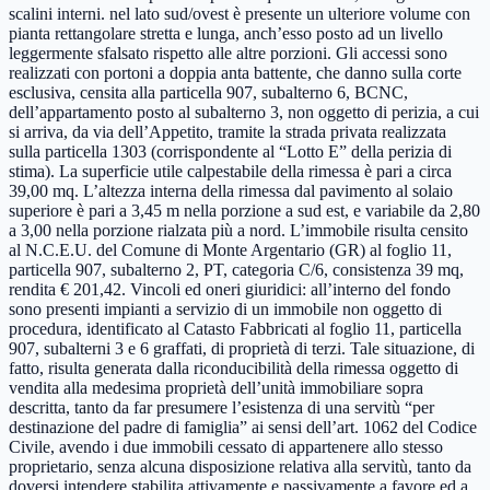
scalini interni. nel lato sud/ovest è presente un ulteriore volume con
pianta rettangolare stretta e lunga, anch’esso posto ad un livello
leggermente sfalsato rispetto alle altre porzioni. Gli accessi sono
realizzati con portoni a doppia anta battente, che danno sulla corte
esclusiva, censita alla particella 907, subalterno 6, BCNC,
dell’appartamento posto al subalterno 3, non oggetto di perizia, a cui
si arriva, da via dell’Appetito, tramite la strada privata realizzata
sulla particella 1303 (corrispondente al “Lotto E” della perizia di
stima). La superficie utile calpestabile della rimessa è pari a circa
39,00 mq. L’altezza interna della rimessa dal pavimento al solaio
superiore è pari a 3,45 m nella porzione a sud est, e variabile da 2,80
a 3,00 nella porzione rialzata più a nord. L’immobile risulta censito
al N.C.E.U. del Comune di Monte Argentario (GR) al foglio 11,
particella 907, subalterno 2, PT, categoria C/6, consistenza 39 mq,
rendita € 201,42. Vincoli ed oneri giuridici: all’interno del fondo
sono presenti impianti a servizio di un immobile non oggetto di
procedura, identificato al Catasto Fabbricati al foglio 11, particella
907, subalterni 3 e 6 graffati, di proprietà di terzi. Tale situazione, di
fatto, risulta generata dalla riconducibilità della rimessa oggetto di
vendita alla medesima proprietà dell’unità immobiliare sopra
descritta, tanto da far presumere l’esistenza di una servitù “per
destinazione del padre di famiglia” ai sensi dell’art. 1062 del Codice
Civile, avendo i due immobili cessato di appartenere allo stesso
proprietario, senza alcuna disposizione relativa alla servitù, tanto da
doversi intendere stabilita attivamente e passivamente a favore ed a