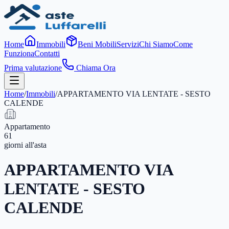
Home
Immobili
Beni Mobili
Servizi
Chi Siamo
Come
Funziona
Contatti
Prima valutazione
Chiama Ora
Home
/
Immobili
/
APPARTAMENTO VIA LENTATE - SESTO
CALENDE
Appartamento
61
giorni
all'asta
APPARTAMENTO VIA
LENTATE - SESTO
CALENDE