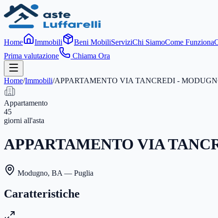
Home
Immobili
Beni Mobili
Servizi
Chi Siamo
Come Funziona
C
Prima valutazione
Chiama Ora
Home
/
Immobili
/
APPARTAMENTO VIA TANCREDI - MODUG
Appartamento
45
giorni
all'asta
APPARTAMENTO VIA TANC
Modugno
,
BA
— Puglia
Caratteristiche