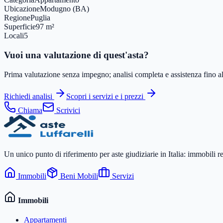
Ubicazione
Modugno (BA)
Regione
Puglia
Superficie
97 m²
Locali
5
Vuoi una valutazione di quest'asta?
Prima valutazione senza impegno; analisi completa e assistenza fino all
Richiedi analisi
Scopri i servizi e i prezzi
Chiama
Scrivici
Un unico punto di riferimento per aste giudiziarie in Italia: immobili r
Immobili
Beni Mobili
Servizi
Immobili
Appartamenti