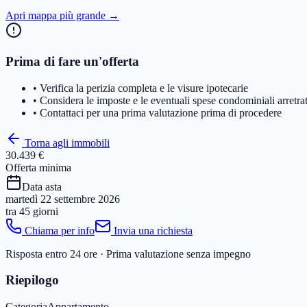
Apri mappa più grande →
Prima di fare un'offerta
• Verifica la perizia completa e le visure ipotecarie
• Considera le imposte e le eventuali spese condominiali arretra
• Contattaci per una prima valutazione prima di procedere
Torna agli immobili
30.439 €
Offerta minima
Data asta
martedì 22 settembre 2026
tra
45 giorni
Chiama per info
Invia una richiesta
Risposta entro 24 ore · Prima valutazione senza impegno
Riepilogo
Categoria
Appartamento