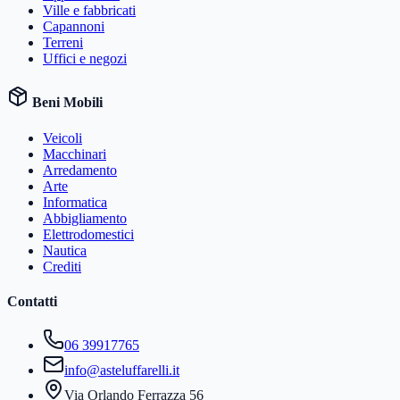
Ville e fabbricati
Capannoni
Terreni
Uffici e negozi
Beni Mobili
Veicoli
Macchinari
Arredamento
Arte
Informatica
Abbigliamento
Elettrodomestici
Nautica
Crediti
Contatti
06 39917765
info@asteluffarelli.it
Via Orlando Ferrazza 56