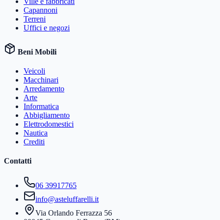
Ville e fabbricati
Capannoni
Terreni
Uffici e negozi
Beni Mobili
Veicoli
Macchinari
Arredamento
Arte
Informatica
Abbigliamento
Elettrodomestici
Nautica
Crediti
Contatti
06 39917765
info@asteluffarelli.it
Via Orlando Ferrazza 56