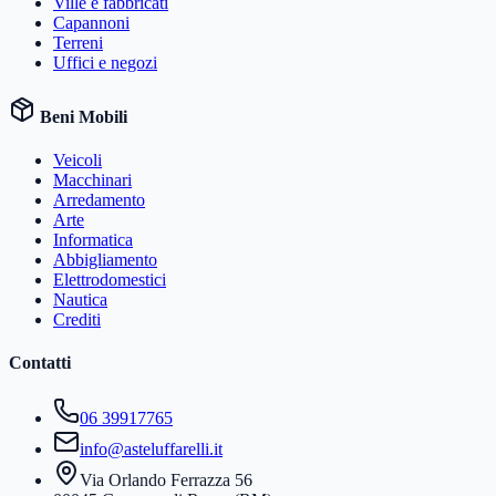
Ville e fabbricati
Capannoni
Terreni
Uffici e negozi
Beni Mobili
Veicoli
Macchinari
Arredamento
Arte
Informatica
Abbigliamento
Elettrodomestici
Nautica
Crediti
Contatti
06 39917765
info@asteluffarelli.it
Via Orlando Ferrazza 56