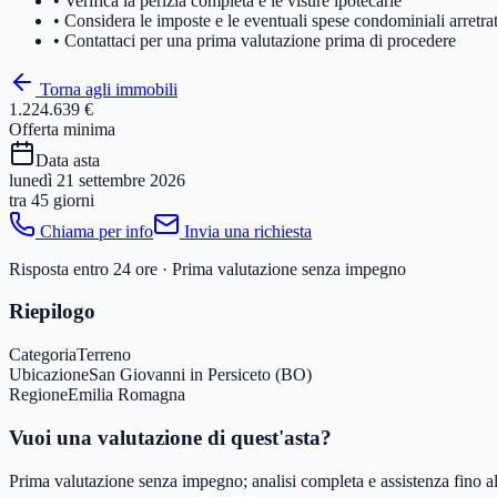
• Verifica la perizia completa e le visure ipotecarie
• Considera le imposte e le eventuali spese condominiali arretra
• Contattaci per una prima valutazione prima di procedere
Torna agli immobili
1.224.639 €
Offerta minima
Data asta
lunedì 21 settembre 2026
tra
45 giorni
Chiama per info
Invia una richiesta
Risposta entro 24 ore · Prima valutazione senza impegno
Riepilogo
Categoria
Terreno
Ubicazione
San Giovanni in Persiceto (BO)
Regione
Emilia Romagna
Vuoi una valutazione di quest'asta?
Prima valutazione senza impegno; analisi completa e assistenza fino all