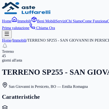
Home
Immobili
Beni Mobili
Servizi
Chi Siamo
Come Funziona
C
Prima valutazione
Chiama Ora
Home
/
Immobili
/
TERRENO SP255 - SAN GIOVANNI IN PERSI
Terreno
45
giorni
all'asta
TERRENO SP255 - SAN GIOV
San Giovanni in Persiceto
,
BO
— Emilia Romagna
Caratteristiche