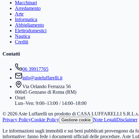
Macchinari
Arredamento
Arte
Informatica
Abbigliamento
Elettrodomestici
Nautica
Crediti
Contatti
06 39917765
info@asteluffarelli.it
Via Orlando Ferrazza 56
00045 Genzano di Roma (RM)
Orari
Lun–Ven: 9:00–13:00 / 14:00–18:00
© 2026 Aste Luffarelli un prodotto di CASA LUFFARELLI S.R.L.
Privacy Policy
Cookie Policy
Note Legali
Disclaimer
Gestione cookie
Le informazioni sugli immobili e sui beni pubblicati provengono da fon
informative: fanno fede i documenti ufficiali delle procedure. Aste Luff