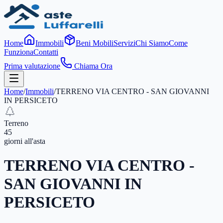
Home
Immobili
Beni Mobili
Servizi
Chi Siamo
Come
Funziona
Contatti
Prima valutazione
Chiama Ora
Home
/
Immobili
/
TERRENO VIA CENTRO - SAN GIOVANNI
IN PERSICETO
Terreno
45
giorni
all'asta
TERRENO VIA CENTRO -
SAN GIOVANNI IN
PERSICETO