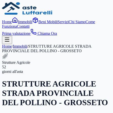
Home
Immobili
Beni Mobili
Servizi
Chi Siamo
Come
Funziona
Contatti
Prima valutazione
Chiama Ora
Home
/
Immobili
/
STRUTTURE AGRICOLE STRADA
PROVINCIALE DEL POLLINO - GROSSETO
Strutture Agricole
52
giorni
all'asta
STRUTTURE AGRICOLE
STRADA PROVINCIALE
DEL POLLINO - GROSSETO