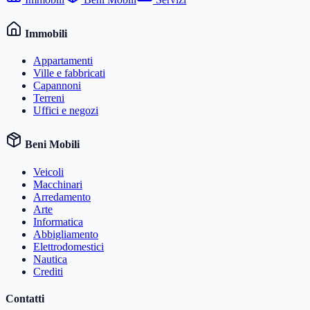
Immobili
Appartamenti
Ville e fabbricati
Capannoni
Terreni
Uffici e negozi
Beni Mobili
Veicoli
Macchinari
Arredamento
Arte
Informatica
Abbigliamento
Elettrodomestici
Nautica
Crediti
Contatti