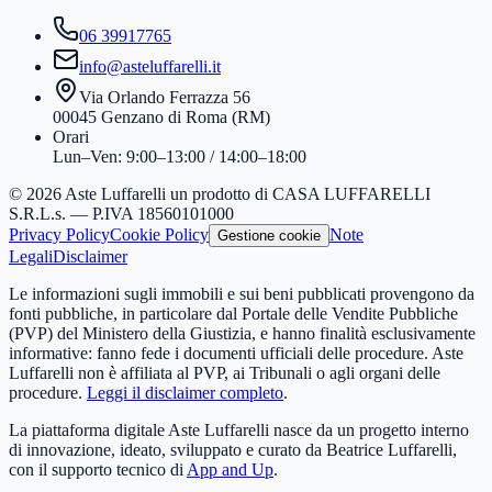
06 39917765
info@asteluffarelli.it
Via Orlando Ferrazza 56
00045 Genzano di Roma (RM)
Orari
Lun–Ven: 9:00–13:00 / 14:00–18:00
© 2026 Aste Luffarelli un prodotto di CASA LUFFARELLI
S.R.L.s. — P.IVA 18560101000
Privacy Policy
Cookie Policy
Note
Gestione cookie
Legali
Disclaimer
Le informazioni sugli immobili e sui beni pubblicati provengono da
fonti pubbliche, in particolare dal Portale delle Vendite Pubbliche
(PVP) del Ministero della Giustizia, e hanno finalità esclusivamente
informative: fanno fede i documenti ufficiali delle procedure. Aste
Luffarelli non è affiliata al PVP, ai Tribunali o agli organi delle
procedure.
Leggi il disclaimer completo
.
La piattaforma digitale Aste Luffarelli nasce da un progetto interno
di innovazione, ideato, sviluppato e curato da Beatrice Luffarelli,
con il supporto tecnico di
App and Up
.