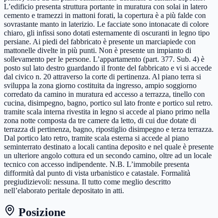
L’edificio presenta struttura portante in muratura con solai in latero
cemento e tramezzi in mattoni forati, la copertura è a più falde con
sovrastante manto in laterizio. Le facciate sono intonacate di colore
chiaro, gli infissi sono dotati esternamente di oscuranti in legno tipo
persiane. Ai piedi del fabbricato è presente un marciapiede con
mattonelle divelte in più punti. Non è presente un impianto di
sollevamento per le persone. L’appartamento (part. 377. Sub. 4) è
posto sul lato destro guardando il fronte del fabbricato e vi si accede
dal civico n. 20 attraverso la corte di pertinenza. Al piano terra si
sviluppa la zona giorno costituita da ingresso, ampio soggiorno
corredato da camino in muratura ed accesso a terrazza, tinello con
cucina, disimpegno, bagno, portico sul lato fronte e portico sul retro.
tramite scala interna rivestita in legno si accede al piano primo nella
zona notte composta da tre camere da letto, di cui due dotate di
terrazza di pertinenza, bagno, ripostiglio disimpegno e terza terrazza.
Dal portico lato retro, tramite scala esterna si accede al piano
seminterrato destinato a locali cantina deposito e nel quale è presente
un ulteriore angolo cottura ed un secondo camino, oltre ad un locale
tecnico con accesso indipendente. N.B. L’immobile presenta
difformità dal punto di vista urbanistico e catastale. Formalità
pregiudizievoli: nessuna. Il tutto come meglio descritto
nell’elaborato peritale depositato in atti.
Posizione