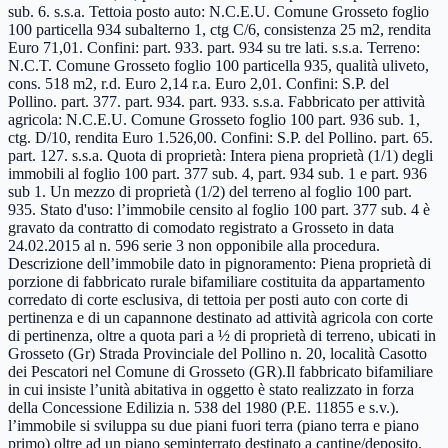
sub. 6. s.s.a. Tettoia posto auto: N.C.E.U. Comune Grosseto foglio
100 particella 934 subalterno 1, ctg C/6, consistenza 25 m2, rendita
Euro 71,01. Confini: part. 933. part. 934 su tre lati. s.s.a. Terreno:
N.C.T. Comune Grosseto foglio 100 particella 935, qualità uliveto,
cons. 518 m2, r.d. Euro 2,14 r.a. Euro 2,01. Confini: S.P. del
Pollino. part. 377. part. 934. part. 933. s.s.a. Fabbricato per attività
agricola: N.C.E.U. Comune Grosseto foglio 100 part. 936 sub. 1,
ctg. D/10, rendita Euro 1.526,00. Confini: S.P. del Pollino. part. 65.
part. 127. s.s.a. Quota di proprietà: Intera piena proprietà (1/1) degli
immobili al foglio 100 part. 377 sub. 4, part. 934 sub. 1 e part. 936
sub 1. Un mezzo di proprietà (1/2) del terreno al foglio 100 part.
935. Stato d'uso: l’immobile censito al foglio 100 part. 377 sub. 4 è
gravato da contratto di comodato registrato a Grosseto in data
24.02.2015 al n. 596 serie 3 non opponibile alla procedura.
Descrizione dell’immobile dato in pignoramento: Piena proprietà di
porzione di fabbricato rurale bifamiliare costituita da appartamento
corredato di corte esclusiva, di tettoia per posti auto con corte di
pertinenza e di un capannone destinato ad attività agricola con corte
di pertinenza, oltre a quota pari a ½ di proprietà di terreno, ubicati in
Grosseto (Gr) Strada Provinciale del Pollino n. 20, località Casotto
dei Pescatori nel Comune di Grosseto (GR).Il fabbricato bifamiliare
in cui insiste l’unità abitativa in oggetto è stato realizzato in forza
della Concessione Edilizia n. 538 del 1980 (P.E. 11855 e s.v.).
l’immobile si sviluppa su due piani fuori terra (piano terra e piano
primo) oltre ad un piano seminterrato destinato a cantine/deposito.