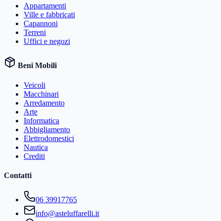
Appartamenti
Ville e fabbricati
Capannoni
Terreni
Uffici e negozi
Beni Mobili
Veicoli
Macchinari
Arredamento
Arte
Informatica
Abbigliamento
Elettrodomestici
Nautica
Crediti
Contatti
06 39917765
info@asteluffarelli.it