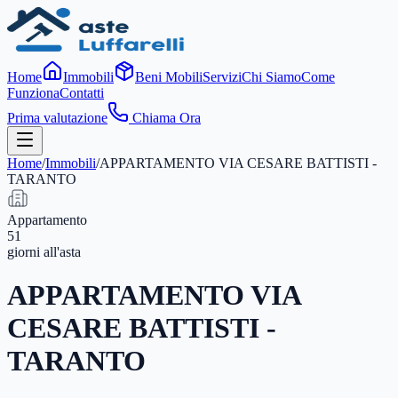
Home
Immobili
Beni Mobili
Servizi
Chi Siamo
Come
Funziona
Contatti
Prima valutazione
Chiama Ora
Home
/
Immobili
/
APPARTAMENTO VIA CESARE BATTISTI -
TARANTO
Appartamento
51
giorni
all'asta
APPARTAMENTO VIA
CESARE BATTISTI -
TARANTO