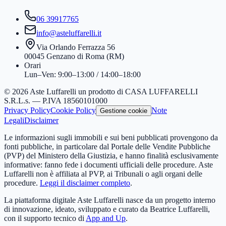
06 39917765
info@asteluffarelli.it
Via Orlando Ferrazza 56
00045 Genzano di Roma (RM)
Orari
Lun–Ven: 9:00–13:00 / 14:00–18:00
© 2026 Aste Luffarelli un prodotto di CASA LUFFARELLI
S.R.L.s. — P.IVA 18560101000
Privacy Policy
Cookie Policy
Note
Gestione cookie
Legali
Disclaimer
Le informazioni sugli immobili e sui beni pubblicati provengono da
fonti pubbliche, in particolare dal Portale delle Vendite Pubbliche
(PVP) del Ministero della Giustizia, e hanno finalità esclusivamente
informative: fanno fede i documenti ufficiali delle procedure. Aste
Luffarelli non è affiliata al PVP, ai Tribunali o agli organi delle
procedure.
Leggi il disclaimer completo
.
La piattaforma digitale Aste Luffarelli nasce da un progetto interno
di innovazione, ideato, sviluppato e curato da Beatrice Luffarelli,
con il supporto tecnico di
App and Up
.