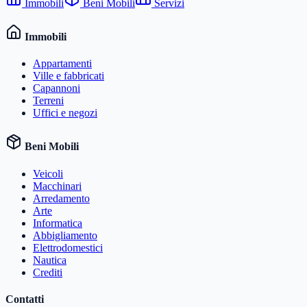
Immobili
Beni Mobili
Servizi
Immobili
Appartamenti
Ville e fabbricati
Capannoni
Terreni
Uffici e negozi
Beni Mobili
Veicoli
Macchinari
Arredamento
Arte
Informatica
Abbigliamento
Elettrodomestici
Nautica
Crediti
Contatti