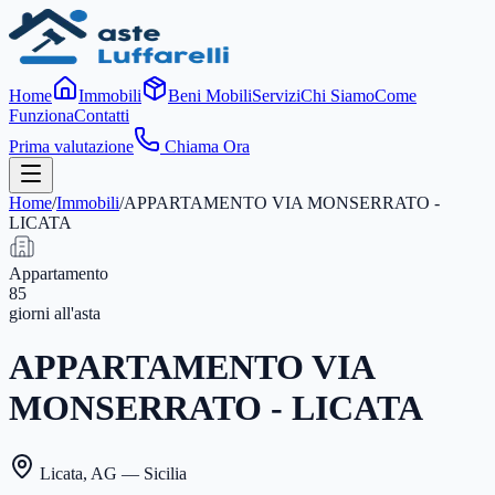
Home
Immobili
Beni Mobili
Servizi
Chi Siamo
Come
Funziona
Contatti
Prima valutazione
Chiama Ora
Home
/
Immobili
/
APPARTAMENTO VIA MONSERRATO -
LICATA
Appartamento
85
giorni
all'asta
APPARTAMENTO VIA
MONSERRATO - LICATA
Licata
,
AG
— Sicilia