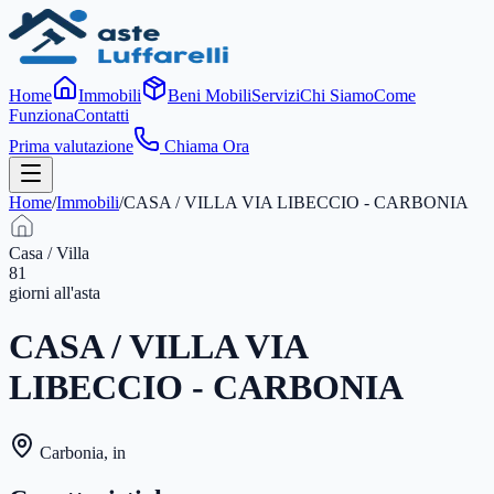
Home
Immobili
Beni Mobili
Servizi
Chi Siamo
Come
Funziona
Contatti
Prima valutazione
Chiama Ora
Home
/
Immobili
/
CASA / VILLA VIA LIBECCIO - CARBONIA
Casa / Villa
81
giorni
all'asta
CASA / VILLA VIA
LIBECCIO - CARBONIA
Carbonia
,
in