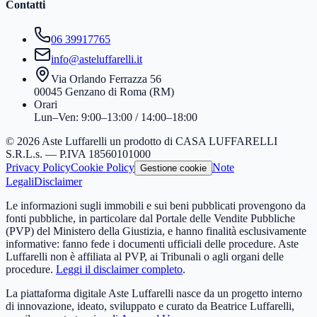
Contatti
06 39917765
info@asteluffarelli.it
Via Orlando Ferrazza 56
00045 Genzano di Roma (RM)
Orari
Lun–Ven: 9:00–13:00 / 14:00–18:00
© 2026 Aste Luffarelli un prodotto di CASA LUFFARELLI
S.R.L.s. — P.IVA 18560101000
Privacy Policy
Cookie Policy
Note
Gestione cookie
Legali
Disclaimer
Le informazioni sugli immobili e sui beni pubblicati provengono da
fonti pubbliche, in particolare dal Portale delle Vendite Pubbliche
(PVP) del Ministero della Giustizia, e hanno finalità esclusivamente
informative: fanno fede i documenti ufficiali delle procedure. Aste
Luffarelli non è affiliata al PVP, ai Tribunali o agli organi delle
procedure.
Leggi il disclaimer completo
.
La piattaforma digitale Aste Luffarelli nasce da un progetto interno
di innovazione, ideato, sviluppato e curato da Beatrice Luffarelli,