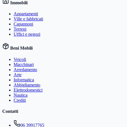
Immobili
Appartamenti
Ville e fabbricati
Capannoni
Terreni
Uffici e negozi
Beni Mobili
Veicoli
Macchinari
Arredamento
Arte
Informatica
Abbigliamento
Elettrodomestici
Nautica
Crediti
Contatti
06 39917765