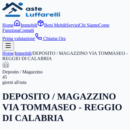
Home
Immobili
Beni Mobili
Servizi
Chi Siamo
Come
Funziona
Contatti
Prima valutazione
Chiama Ora
Home
/
Immobili
/
DEPOSITO / MAGAZZINO VIA TOMMASEO -
REGGIO DI CALABRIA
Deposito / Magazzino
45
giorni
all'asta
DEPOSITO / MAGAZZINO
VIA TOMMASEO - REGGIO
DI CALABRIA