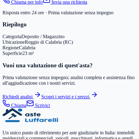
Chiama per info
Invia una richiesta
Risposta entro 24 ore · Prima valutazione senza impegno
Riepilogo
Categoria
Deposito / Magazzino
Ubicazione
Reggio di Calabria (RC)
Regione
Calabria
Superficie
23 m²
Vuoi una valutazione di quest'asta?
Prima valutazione senza impegno; analisi completa e assistenza fino
all'aggiudicazione con i nostri servizi.
Richiedi analisi
Scopri i servizi e i prezzi
Chiama
Scrivici
Un unico punto di riferimento per aste giudiziarie in Italia: immobili
residenziali e commerciali, veicoli, macchinari, informatica e arredi.