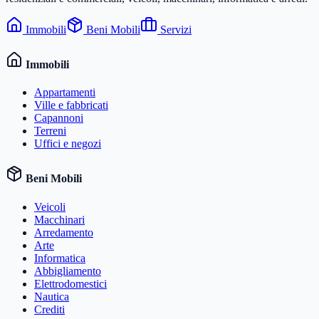
Immobili
Beni Mobili
Servizi
Immobili
Appartamenti
Ville e fabbricati
Capannoni
Terreni
Uffici e negozi
Beni Mobili
Veicoli
Macchinari
Arredamento
Arte
Informatica
Abbigliamento
Elettrodomestici
Nautica
Crediti