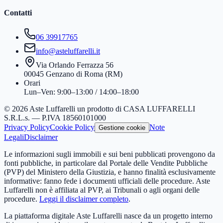
Contatti
06 39917765
info@asteluffarelli.it
Via Orlando Ferrazza 56
00045 Genzano di Roma (RM)
Orari
Lun–Ven: 9:00–13:00 / 14:00–18:00
© 2026 Aste Luffarelli un prodotto di CASA LUFFARELLI
S.R.L.s. — P.IVA 18560101000
Privacy Policy
Cookie Policy
Note
Gestione cookie
Legali
Disclaimer
Le informazioni sugli immobili e sui beni pubblicati provengono da
fonti pubbliche, in particolare dal Portale delle Vendite Pubbliche
(PVP) del Ministero della Giustizia, e hanno finalità esclusivamente
informative: fanno fede i documenti ufficiali delle procedure. Aste
Luffarelli non è affiliata al PVP, ai Tribunali o agli organi delle
procedure.
Leggi il disclaimer completo
.
La piattaforma digitale Aste Luffarelli nasce da un progetto interno