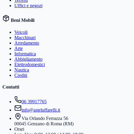
Terreni
Uffici e negozi
Beni Mobili
Veicoli
Macchinari
Arredamento
Arte
Informatica
Abbigliamento
Elettrodomestici
Nautica
Crediti
Contatti
06 39917765
info@asteluffarelli.it
Via Orlando Ferrazza 56
00045 Genzano di Roma (RM)
Orari