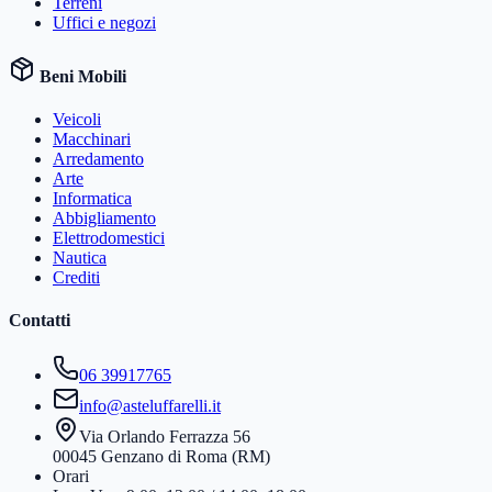
Terreni
Uffici e negozi
Beni Mobili
Veicoli
Macchinari
Arredamento
Arte
Informatica
Abbigliamento
Elettrodomestici
Nautica
Crediti
Contatti
06 39917765
info@asteluffarelli.it
Via Orlando Ferrazza 56
00045 Genzano di Roma (RM)
Orari