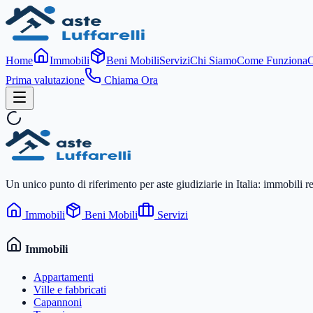
Home
Immobili
Beni Mobili
Servizi
Chi Siamo
Come Funziona
C
Prima valutazione
Chiama Ora
Un unico punto di riferimento per aste giudiziarie in Italia: immobili r
Immobili
Beni Mobili
Servizi
Immobili
Appartamenti
Ville e fabbricati
Capannoni