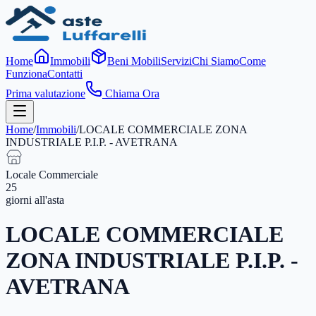
Home
Immobili
Beni Mobili
Servizi
Chi Siamo
Come
Funziona
Contatti
Prima valutazione
Chiama Ora
Home
/
Immobili
/
LOCALE COMMERCIALE ZONA
INDUSTRIALE P.I.P. - AVETRANA
Locale Commerciale
25
giorni
all'asta
LOCALE COMMERCIALE
ZONA INDUSTRIALE P.I.P. -
AVETRANA