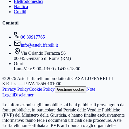
Elettrodomestici
Nautica
Crediti
Contatti
06 39917765
info@asteluffarelli.it
Via Orlando Ferrazza 56
00045 Genzano di Roma (RM)
Orari
Lun–Ven: 9:00–13:00 / 14:00–18:00
© 2026 Aste Luffarelli un prodotto di CASA LUFFARELLI
S.R.L.s. — P.IVA 18560101000
Privacy Policy
Cookie Policy
Note
Gestione cookie
Legali
Disclaimer
Le informazioni sugli immobili e sui beni pubblicati provengono da
fonti pubbliche, in particolare dal Portale delle Vendite Pubbliche
(PVP) del Ministero della Giustizia, e hanno finalità esclusivamente
informative: fanno fede i documenti ufficiali delle procedure. Aste
Luffarelli non è affiliata al PVP, ai Tribunali o agli organi delle