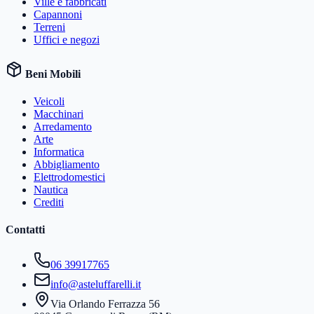
Ville e fabbricati
Capannoni
Terreni
Uffici e negozi
Beni Mobili
Veicoli
Macchinari
Arredamento
Arte
Informatica
Abbigliamento
Elettrodomestici
Nautica
Crediti
Contatti
06 39917765
info@asteluffarelli.it
Via Orlando Ferrazza 56