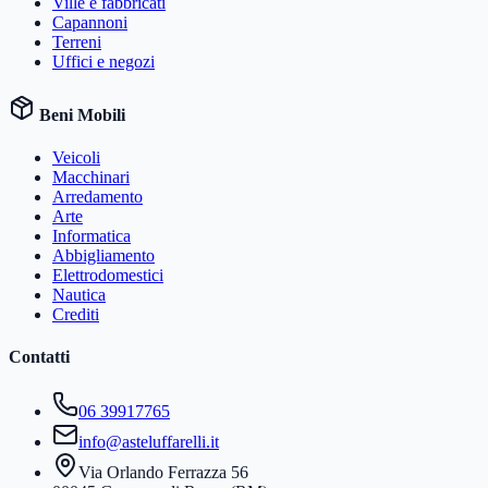
Ville e fabbricati
Capannoni
Terreni
Uffici e negozi
Beni Mobili
Veicoli
Macchinari
Arredamento
Arte
Informatica
Abbigliamento
Elettrodomestici
Nautica
Crediti
Contatti
06 39917765
info@asteluffarelli.it
Via Orlando Ferrazza 56